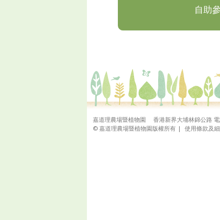
自助
嘉道理農場暨植物園 香港新界大埔林錦公路 電話：(85
© 嘉道理農場暨植物園版權所有
|
使用條款及細